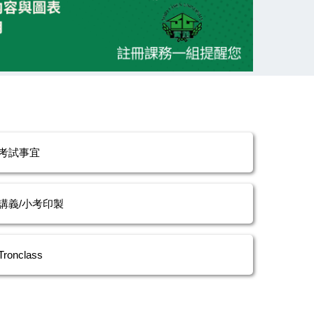
考試事宜
講義/小考印製
Tronclass