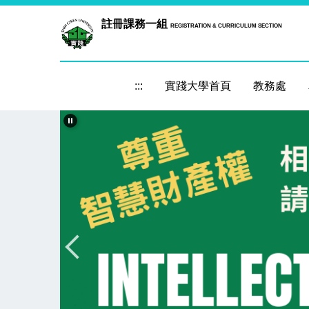
跳
註冊課務一組
REGISTRATION & CURRICULUM SECTION
到
主
要
內
:::
實踐大學首頁
教務處
容
區