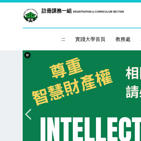
跳
註冊課務一組
REGISTRATION & CURRICULUM SECTION
到
主
要
內
:::
實踐大學首頁
教務處
容
區