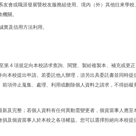
、系友會或職涯發展暨校友服務組使用、境內（外）其他往來學
政機關。
依誠實及信用方法利用。
 1 項至第 4 項規定向本校請求查詢、閱覽、製給複製本、補充
件向本校提出申請。若委託他人辦理，須另出具委託書並同時提
。前項停止蒐集、處理、利用或刪除個人資料之請求，不得妨礙
最新及完整；若個人資料有任何異動需變更者，個資當事人應至
會損及個資當事人於本校之各項權益。您可以選擇拒絕向本校提