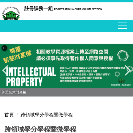
跳
註冊課務一組
REGISTRATION & CURRICULUM SECTION
到
主
要
內
容
區
尊重智慧財產權
首頁
跨領域學分學程暨微學程
跨領域學分學程暨微學程