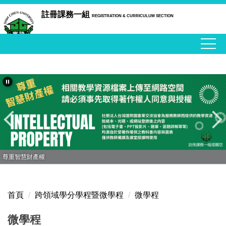
跳
註冊課務一組
REGISTRATION & CURRICULUM SECTION
到
主
要
內
容
區
尊重智慧財產權
首頁
跨領域學分學程暨微學程
微學程
微學程