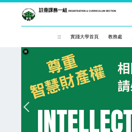
跳
註冊課務一組
REGISTRATION & CURRICULUM SECTION
到
主
要
內
:::
實踐大學首頁
教務處
容
區