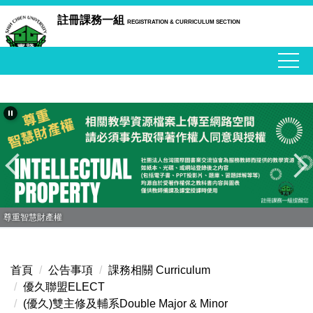
跳
註冊課務一組
REGISTRATION & CURRICULUM SECTION
到
主
要
內
容
區
尊重智慧財產權
首頁
公告事項
課務相關 Curriculum
優久聯盟ELECT
(優久)雙主修及輔系Double Major & Minor