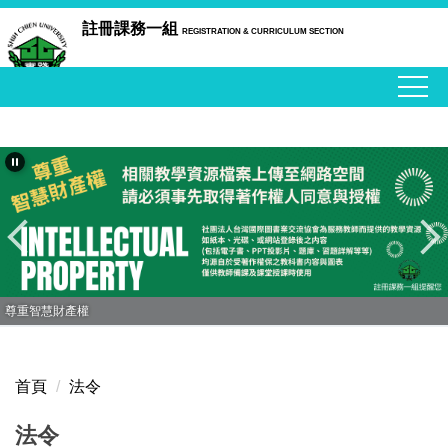
跳
註冊課務一組
REGISTRATION & CURRICULUM SECTION
到
主
要
內
容
區
尊重智慧財產權
首頁
法令
法令