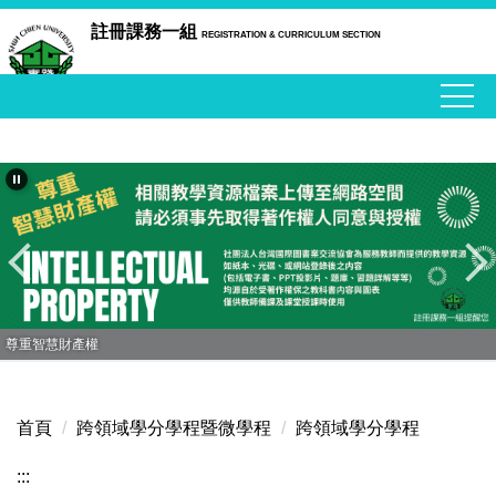
跳
註冊課務一組
REGISTRATION & CURRICULUM SECTION
到
主
要
內
容
區
尊重智慧財產權
首頁
跨領域學分學程暨微學程
跨領域學分學程
:::