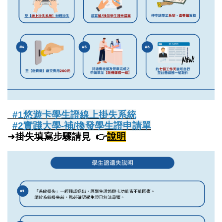
#1
悠遊卡學生證線上掛失系統
#2
實踐大學‐補/換發學生證申請單
➜
掛失填寫步驟請見 👉
說明