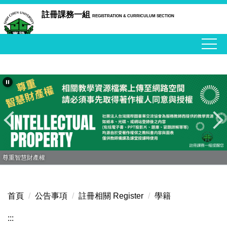
跳
註冊課務一組
REGISTRATION & CURRICULUM SECTION
到
主
要
內
容
區
尊重智慧財產權
首頁
公告事項
註冊相關 Register
學籍
:::