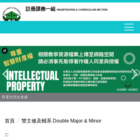
跳
註冊課務一組
REGISTRATION & CURRICULUM SECTION
到
主
要
內
容
區
尊重智慧財產權
首頁
雙主修及輔系 Double Major & Minor
:::