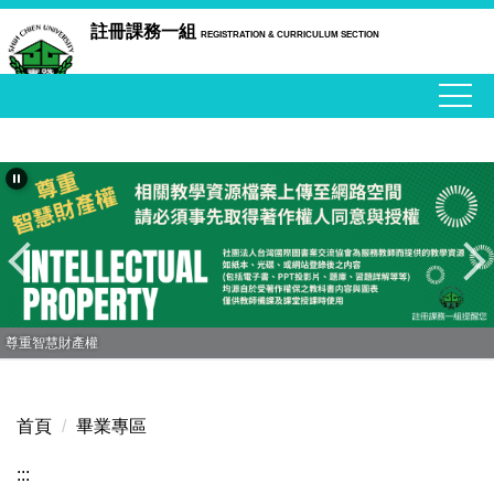
跳
註冊課務一組
REGISTRATION & CURRICULUM SECTION
到
主
要
內
容
區
尊重智慧財產權
首頁
畢業專區
:::