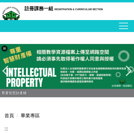
跳
註冊課務一組
REGISTRATION & CURRICULUM SECTION
到
主
要
內
容
區
尊重智慧財產權
首頁
畢業專區
:::