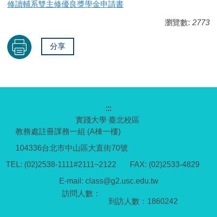
修讀輔系雙主修優良獎學金申請書
瀏覽數:
2773
分享
:::
實踐大學 臺北校區
教務處註冊課務一組 (A棟一樓)
104336台北市中山區大直街70號
TEL: (02)2538-1111#2111~2122 FAX: (02)2533-4829
E-mail: class@g2.usc.edu.tw
到訪人數：
1
8
6
0
2
4
2