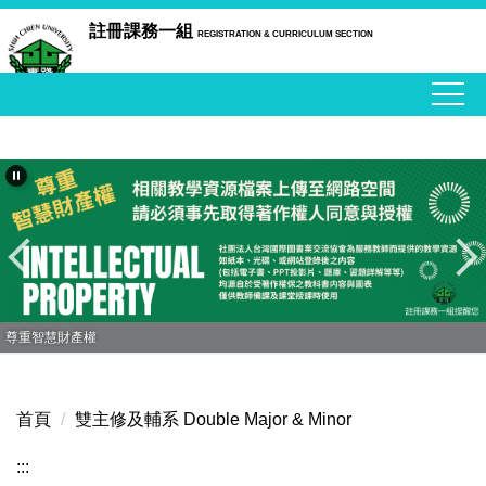
跳
註冊課務一組
REGISTRATION & CURRICULUM SECTION
到
主
要
內
容
區
尊重智慧財產權
首頁
雙主修及輔系 Double Major & Minor
:::